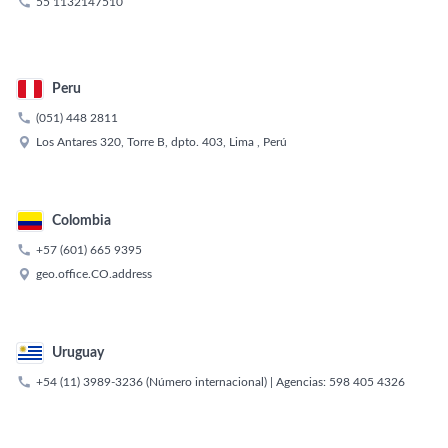

55 1132147510
Peru

(051) 448 2811

Los Antares 320, Torre B, dpto. 403, Lima , Perú
Colombia

+57 (601) 665 9395

geo.office.CO.address
Uruguay

+54 (11) 3989-3236
(Número internacional) | Agencias:
598 405 4326