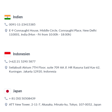
Indien

0091-11-23415385

E-9 Connaught House, Middle Circle, Connaught Place, New Delhi
110001, India (Mon - Fri from 10:00h - 18:00h)
Indonesien

(+62) 21 5290 5877

Setiabudi Atrium 7TH Floor, suite 709 AA Jl. HR Rasuna Said Kav 62,
Kuningan. Jakarta 12920, Indonesia
Japan

+ 81 (50) 50508439

ATT New Tower, 2-11-7, Akasaka, Minato-ku, Tokyo, 107-0052, Japan