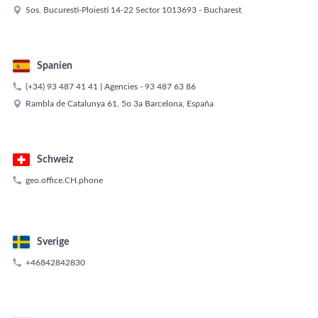

Sos. Bucuresti-Ploiesti 14-22 Sector 1013693 - Bucharest
Spanien

(+34) 93 487 41 41
| Agencies -
93 487 63 86

Rambla de Catalunya 61, 5o 3a Barcelona, España
Schweiz

geo.office.CH.phone
Sverige

+46842842830