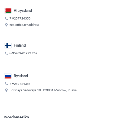
Vitryssland

7 9257724355

geo.office.BY.address
Finland

(+35) 8942 722 262
Ryssland

7 9257724355

Bolshaya Sadovaya 10, 123001 Moscow, Russia
Nordamerika