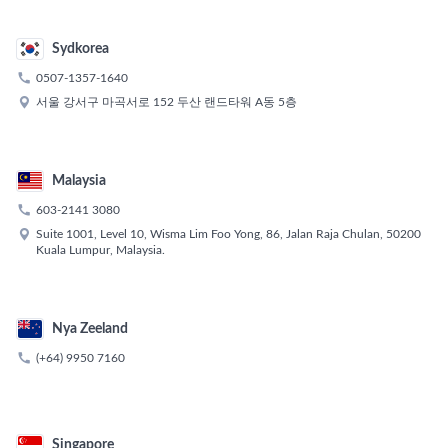
Sydkorea

0507-1357-1640

서울 강서구 마곡서로 152 두산 랜드타워 A동 5층
Malaysia

603-2141 3080

Suite 1001, Level 10, Wisma Lim Foo Yong, 86, Jalan Raja Chulan, 50200
Kuala Lumpur, Malaysia.
Nya Zeeland

(+64) 9950 7160
Singapore