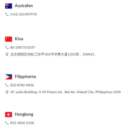
Australien

(+61) 261907970
Kina

86 1087551037

北京朝阳区劲松三区甲302号华腾大厦1202室，100021.
Filippinerna

(02) 8786-9836

2F, Lydia Building, N 39 Polaris Str., Bel-Air, Makati City, Philippines 1209
Hongkong

852 2826 9228