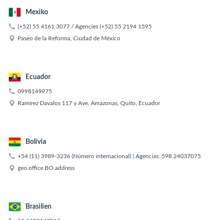
Mexiko

(+52) 55 4161 3077
/ Agencies
(+52) 55 2194 1595

Paseo de la Reforma, Ciudad de México
Ecuador

0998149975

Ramírez Davalos 117 y Ave. Amazonas, Quito, Ecuador
Bolivia

+54 (11) 3989-3236
(Número internacional) | Agencias:
598 24037075

geo.office.BO.address
Brasilien