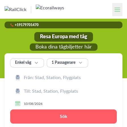

+19179701470
Resa Europa med tåg
Boka dina tågbiljetter här


1 Passagerare
Enkel väg



Sök