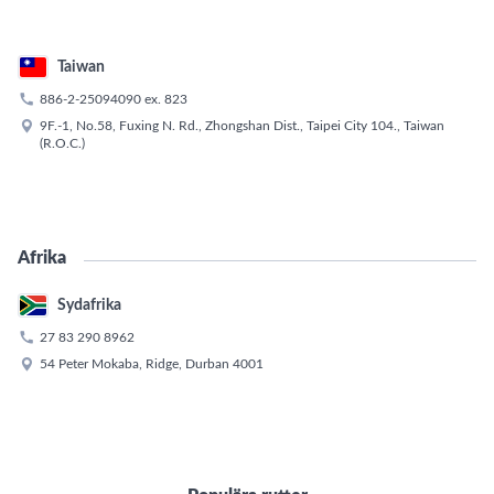
Taiwan

886-2-25094090
ex.
823

9F.-1, No.58, Fuxing N. Rd., Zhongshan Dist., Taipei City 104., Taiwan
(R.O.C.)
Afrika
Sydafrika

27 83 290 8962

54 Peter Mokaba, Ridge, Durban 4001