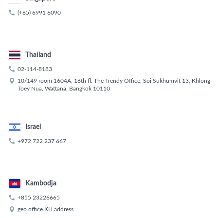

(+65) 6991 6090
Thailand

02-114-8183

10/149 room 1604A, 16th fl. The Trendy Office, Soi Sukhumvit 13, Khlong
Toey Nua, Wattana, Bangkok 10110
Israel

+972 722 237 667
Kambodja

+855 23226665

geo.office.KH.address