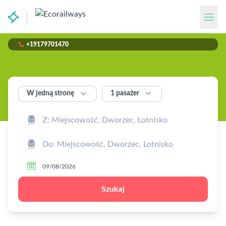

+19179701470


1 pasażer
W jedną stronę



Szukaj