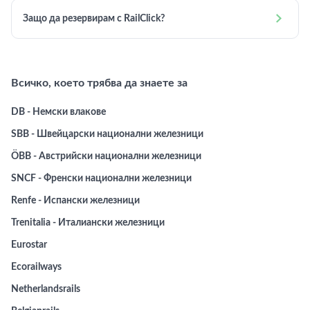

Защо да резервирам с RailClick?
Всичко, което трябва да знаете за
DB - Немски влакове
SBB - Швейцарски национални железници
ÖBB - Австрийски национални железници
SNCF - Френски национални железници
Renfe - Испански железници
Trenitalia - Италиански железници
Eurostar
Ecorailways
Netherlandsrails