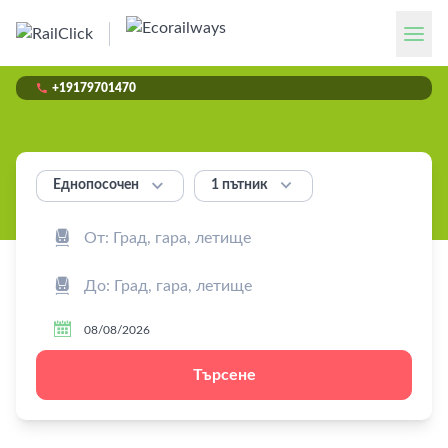

+19179701470


1 пътник
Еднопосочен



Търсене