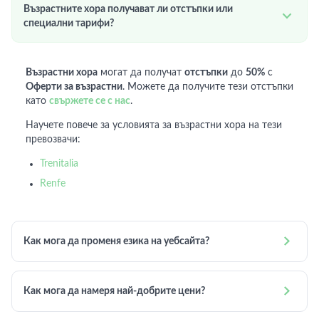
Възрастните хора получават ли отстъпки или

специални тарифи?
Възрастни хора
могат да получат
отстъпки
до
50%
с
Оферти за възрастни
. Можете да получите тези отстъпки
като
свържете се с нас
.
Научете повече за условията за възрастни хора на тези
превозвачи:
Trenitalia
Renfe

Как мога да променя езика на уебсайта?

Как мога да намеря най-добрите цени?