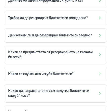

Данните ми лични информация сигурни ли са?

Трябва ли да резервирам билетите си поотделно?

Да изчакам ли и да резервирам билетите си заедно?
Какви са предимствата от резервирането на гъвкави

билети?

Какво се случва, ако изгубя билетите си?
Какво да направя, ако не съм получил билетите си

след 24 часа?