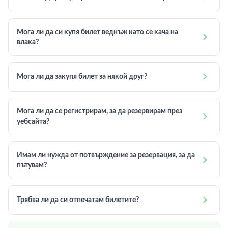
Мога ли да си купя билет веднъж като се кача на

влака?

Мога ли да закупя билет за някой друг?
Мога ли да се регистрирам, за да резервирам през

уебсайта?
Имам ли нужда от потвърждение за резервация, за да

пътувам?

Трябва ли да си отпечатам билетите?