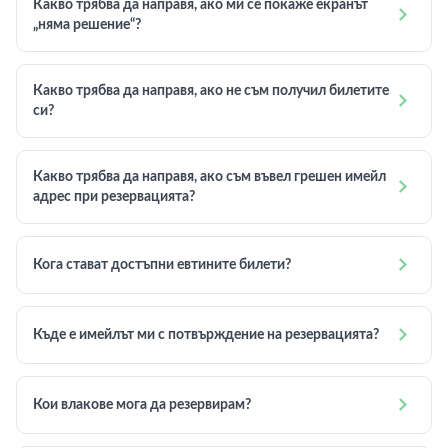
Какво трябва да направя, ако ми се покаже екранът

„няма решение“?
Какво трябва да направя, ако не съм получил билетите

си?
Какво трябва да направя, ако съм въвел грешен имейл

адрес при резервацията?

Кога стават достъпни евтините билети?

Къде е имейлът ми с потвърждение на резервацията?

Кои влакове мога да резервирам?